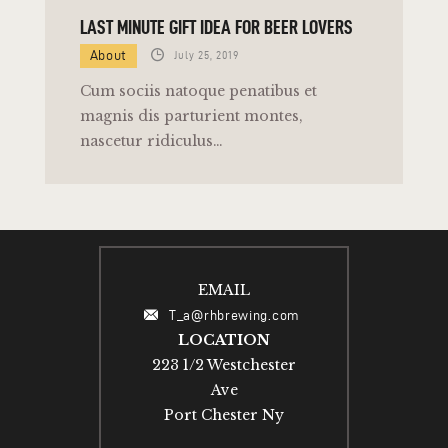
LAST MINUTE GIFT IDEA FOR BEER LOVERS
About
July 25, 2019
Cum sociis natoque penatibus et
magnis dis parturient montes,
nascetur ridiculus…
EMAIL
T_a@rhbrewing.com
LOCATION
223 1/2 Westchester
Ave
Port Chester Ny