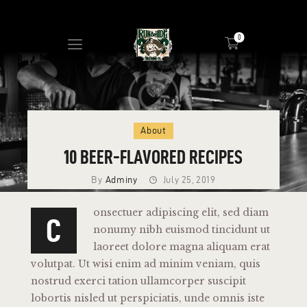
0
About
HOME
10 BEER-FLAVORED RECIPES
MASH UP
By
Adminy
July 25, 2019
BEERS
PRESS
onsectuer adipiscing elit, sed diam
C
SHOP
nonumy nibh euismod tincidunt ut
laoreet dolore magna aliquam erat
TAP ROOM
volutpat. Ut wisi enim ad minim veniam, quis
EVENTS
nostrud exerci tation ullamcorper suscipit
lobortis nisled ut perspiciatis, unde omnis iste